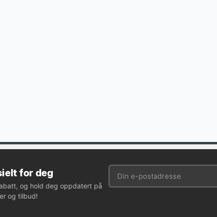
ielt for deg
rabatt, og hold deg oppdatert på
r og tilbud!