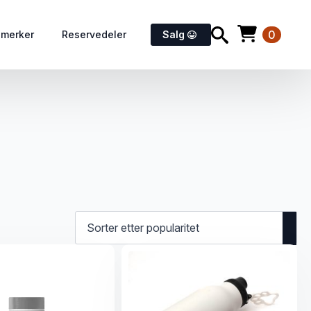
0
emerker
Reservedeler
Salg