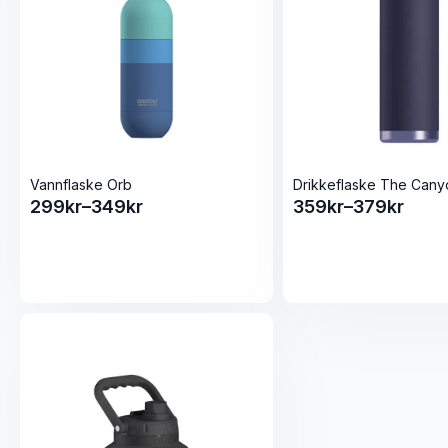
Vannflaske Orb
Drikkeflaske The Cany
299
kr
–
349
kr
359
kr
–
379
kr
Prisområde:
Prisområde:
299kr
359kr
til
til
349kr
379kr