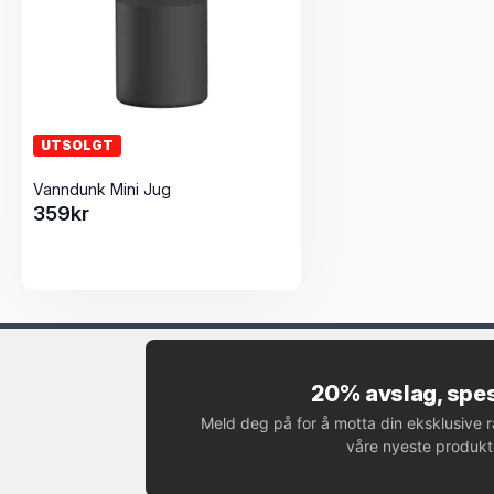
UTSOLGT
Vanndunk Mini Jug
359
kr
20% avslag, spes
Meld deg på for å motta din eksklusive 
våre nyeste produkte