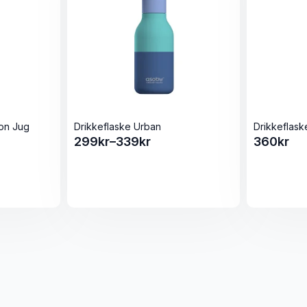
on Jug
Drikkeflaske Urban
Drikkeflask
299
kr
–
339
kr
360
kr
Prisområde:
299kr
til
339kr