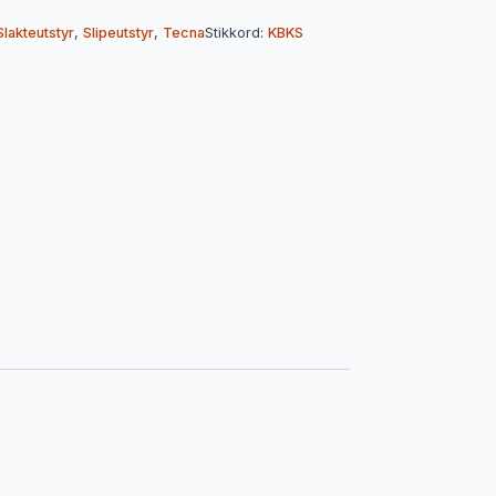
Slakteutstyr
,
Slipeutstyr
,
Tecna
Stikkord:
KBKS