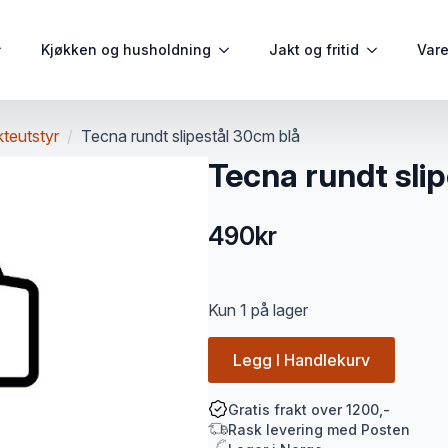
Kjøkken og husholdning
Jakt og fritid
Var
kteutstyr
Tecna rundt slipestål 30cm blå
Tecna rundt sli
490
kr
Kun 1 på lager
Legg I Handlekurv
Gratis frakt over 1200,-
Rask levering med Posten