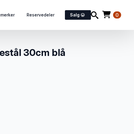
0
emerker
Reservedeler
Salg
pestål 30cm blå