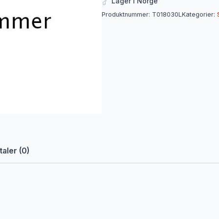
Lager i Norge
Produktnummer:
T018030L
Kategorier:
aler (0)