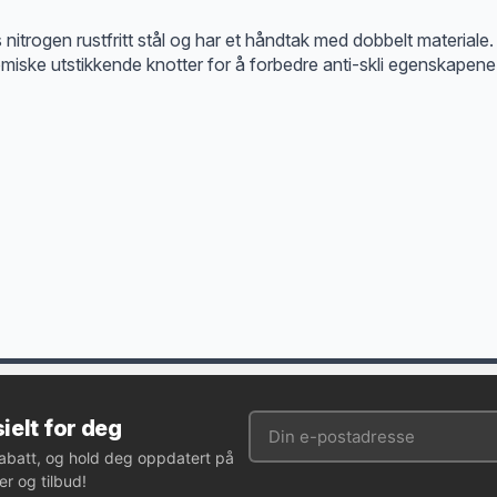
 nitrogen rustfritt stål og har et håndtak med dobbelt materiale. 
ke utstikkende knotter for å forbedre anti-skli egenskapene o
ielt for deg
rabatt, og hold deg oppdatert på
r og tilbud!