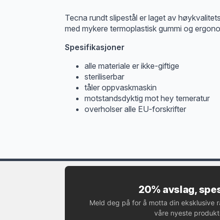
Tecna rundt slipestål er laget av høykvalitets
med mykere termoplastisk gummi og ergonomis
Spesifikasjoner
alle materiale er ikke-giftige
steriliserbar
tåler oppvaskmaskin
motstandsdyktig mot hey temeratur
overholser alle EU-forskrifter
20% avslag, spes
Meld deg på for å motta din eksklusive 
våre nyeste produkte