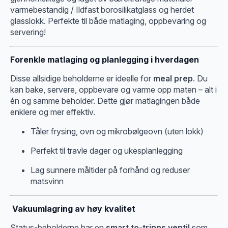
varmebestandig / Ildfast borosilikatglass og herdet
glasslokk. Perfekte til både matlaging, oppbevaring og
servering!
Forenkle matlaging og planlegging i hverdagen
Disse allsidige beholderne er ideelle for
meal prep
. Du
kan bake, servere, oppbevare og varme opp maten – alt i
én og samme beholder. Dette gjør matlagingen både
enklere og mer effektiv.
Tåler frysing, ovn og mikrobølgeovn (uten lokk)
Perfekt til travle dager og ukesplanlegging
Lag sunnere måltider på forhånd og reduser
matsvinn
️ Vakuumlagring av høy kvalitet
Status-beholderne har en
smart to-trinns ventil
som