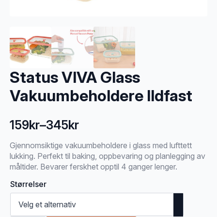
Status VIVA Glass
Vakuumbeholdere Ildfast
159
kr
–
345
kr
Prisområde:
159kr
Gjennomsiktige vakuumbeholdere i glass med lufttett
lukking. Perfekt til baking, oppbevaring og planlegging av
til
måltider. Bevarer ferskhet opptil 4 ganger lenger.
345kr
Størrelser