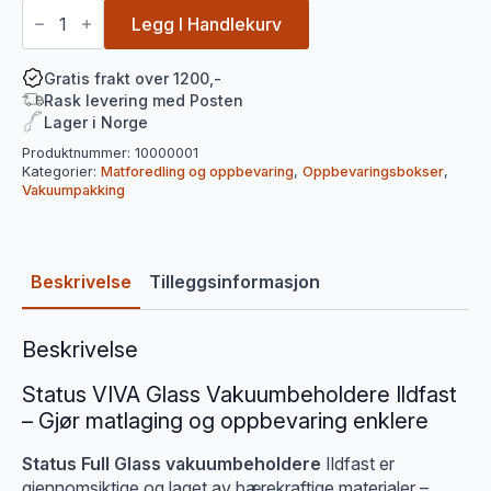
Status
VIVA
Legg I Handlekurv
Glass
Vakuumbeholdere
Ildfast
Gratis frakt over 1200,-
antall
Rask levering med Posten
Lager i Norge
Produktnummer:
10000001
Kategorier:
Matforedling og oppbevaring
,
Oppbevaringsbokser
,
Vakuumpakking
Beskrivelse
Tilleggsinformasjon
Beskrivelse
Status VIVA Glass Vakuumbeholdere Ildfast
– Gjør matlaging og oppbevaring enklere
Status Full Glass vakuumbeholdere
Ildfast er
gjennomsiktige og laget av bærekraftige materialer –