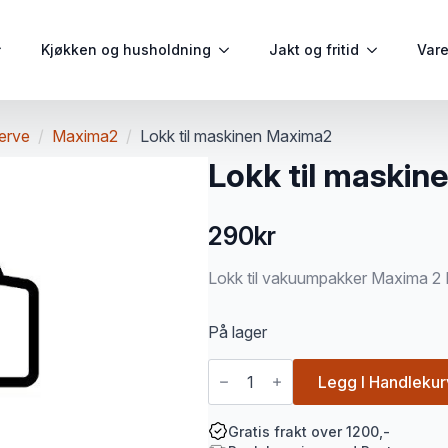
Kjøkken og husholdning
Jakt og fritid
Var
erve
Maxima2
Lokk til maskinen Maxima2
Lokk til maski
290
kr
Lokk til vakuumpakker Maxima 2 R
På lager
Lokk
til
Legg I Handlekur
maskinen
Maxima2
antall
Gratis frakt over 1200,-