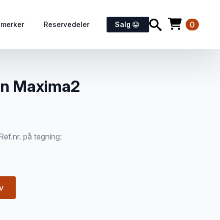
0
emerker
Reservedeler
Salg
nen Maxima2
ef.nr. på tegning:
v