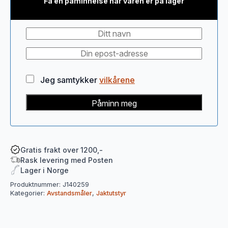
Få en påminnelse når varen er på lager
Jeg samtykker
vilkårene
Påminn meg
Gratis frakt over 1200,-
Rask levering med Posten
Lager i Norge
Produktnummer:
J140259
Kategorier:
Avstandsmåler
,
Jaktutstyr