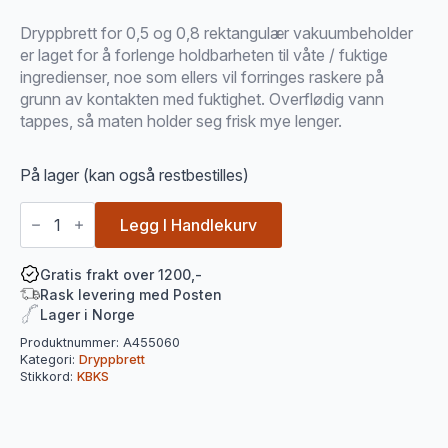
Dryppbrett for 0,5 og 0,8 rektangulær vakuumbeholder
er laget for å forlenge holdbarheten til våte / fuktige
ingredienser, noe som ellers vil forringes raskere på
grunn av kontakten med fuktighet. Overflødig vann
tappes, så maten holder seg frisk mye lenger.
På lager (kan også restbestilles)
Dryppbrett
0.5
Legg I Handlekurv
-
0.8
Liter
Gratis frakt over 1200,-
Vakuumboks
Rask levering med Posten
rektangulær
Lager i Norge
antall
Produktnummer:
A455060
Kategori:
Dryppbrett
Stikkord:
KBKS